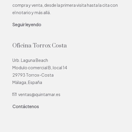
compra y venta, desde la primera visita hasta la cita con
el notario y más allá.
Seguir leyendo
Oficina Torrox Costa
Urb. Laguna Beach
Modulo comercial B, local 14
29793 Torrox-Costa
Málaga, España
ventas@quintamar.es
Contáctenos