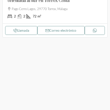
orientada al sur en Torrox Costa
Pago Cerro Lagos, 29770 Torrox, Málaga
2
2
72
m²
Llamada
Correo electrónico