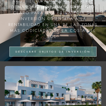
ARQUITECTURA MODERNA, FUERTE
DEMANDA Y UN POSICIONAMIENTO
CLARO PARA UNA ESTRATEGIA DE
INVERSIÓN ORIENTADA A LA
RENTABILIDAD EN UNA DE LAS ZONAS
MÁS CODICIADAS DE LA COSTA DEL
SOL.
DESCUBRE OBJETOS DE INVERSIÓN