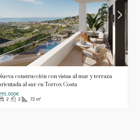
Nueva construcción con vistas al mar y terraza
orientada al sur en Torrox Costa
295.000€
2
2
72
m²