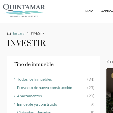
INICIO
ACERCA
En casa
INVESTIR
INVESTIR
3 i
Tipo de inmueble
Todos los inmuebles
(34)
Proyecto de nueva construcción
(23)
Apartamentos
(20)
Inmueble ya construido
(9)
Viviendas adosadas
(8)