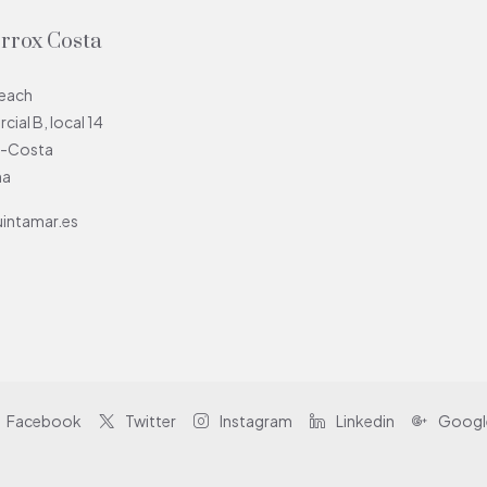
orrox Costa
Beach
ial B, local 14
x-Costa
ña
intamar.es
Facebook
Twitter
Instagram
Linkedin
Googl