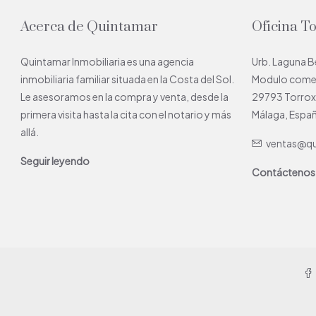
Acerca de Quintamar
Oficina T
Quintamar Inmobiliaria es una agencia
Urb. Laguna 
inmobiliaria familiar situada en la Costa del Sol.
Modulo comerc
Le asesoramos en la compra y venta, desde la
29793 Torro
primera visita hasta la cita con el notario y más
Málaga, Espa
allá.
ventas@qu
Seguir leyendo
Contáctenos