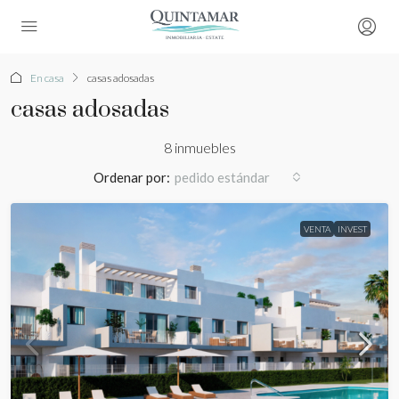
En casa
casas adosadas
casas adosadas
8 inmuebles
Ordenar por:
pedido estándar
VENTA
INVEST