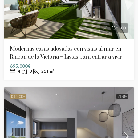
Modernas casas adosadas con vistas al mar en
Rincón de la Victoria – Listas para entrar a vivir
695.000€
4
3
211
m²
DE MODA
VENTA