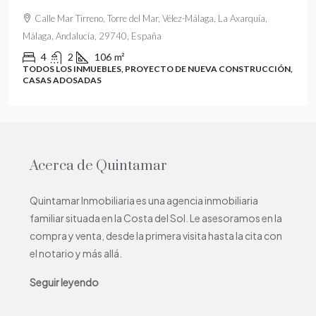
Calle Mar Tirreno, Torre del Mar, Vélez-Málaga, La Axarquía,
Málaga, Andalucía, 29740, España
4
2
106
m²
TODOS LOS INMUEBLES, PROYECTO DE NUEVA CONSTRUCCIÓN,
CASAS ADOSADAS
Acerca de Quintamar
Quintamar Inmobiliaria es una agencia inmobiliaria
familiar situada en la Costa del Sol. Le asesoramos en la
compra y venta, desde la primera visita hasta la cita con
el notario y más allá.
Seguir leyendo