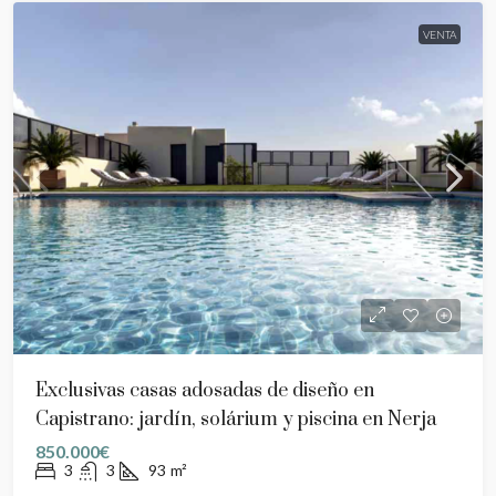
VENTA
Exclusivas casas adosadas de diseño en
Capistrano: jardín, solárium y piscina en Nerja
850.000€
3
3
93
m²