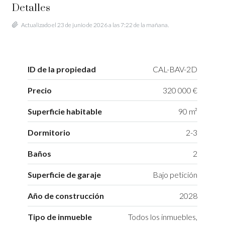
Detalles
Actualizado el 23 de junio de 2026 a las 7:22 de la mañana.
ID de la propiedad
CAL-BAV-2D
Precio
320 000 €
Superficie habitable
90 m²
Dormitorio
2-3
Baños
2
Superficie de garaje
Bajo petición
Año de construcción
2028
Tipo de inmueble
Todos los inmuebles,