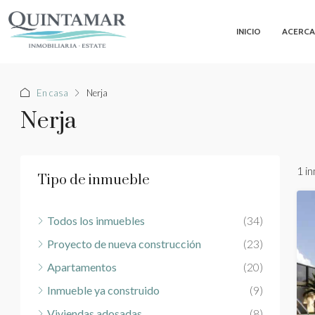
INICIO
ACERCA
En casa
Nerja
Nerja
1 i
Tipo de inmueble
Todos los inmuebles
(34)
Proyecto de nueva construcción
(23)
Apartamentos
(20)
Inmueble ya construido
(9)
Viviendas adosadas
(8)