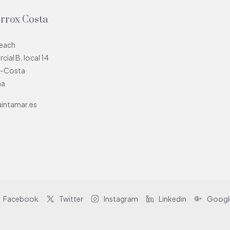
orrox Costa
Beach
ial B, local 14
x-Costa
ña
intamar.es
Facebook
Twitter
Instagram
Linkedin
Googl