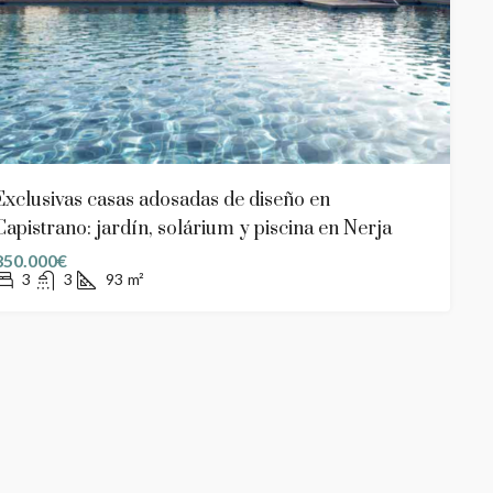
Exclusivas casas adosadas de diseño en
Capistrano: jardín, solárium y piscina en Nerja
850.000€
3
3
93
m²