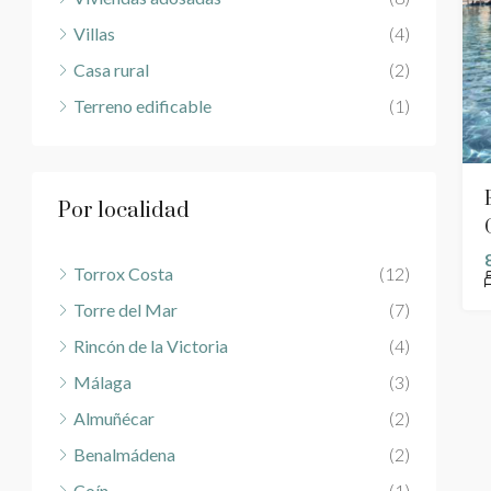
Villas
(4)
Casa rural
(2)
Terreno edificable
(1)
Por localidad
Torrox Costa
(12)
Torre del Mar
(7)
Rincón de la Victoria
(4)
Málaga
(3)
Almuñécar
(2)
Benalmádena
(2)
Coín
(1)