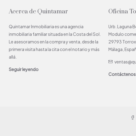
Acerca de Quintamar
Oficina T
Quintamar Inmobiliaria es una agencia
Urb. Laguna 
inmobiliaria familiar situada en la Costa del Sol.
Modulo comerc
Le asesoramos en la compra y venta, desde la
29793 Torro
primera visita hasta la cita con el notario y más
Málaga, Espa
allá.
ventas@qu
Seguir leyendo
Contáctenos