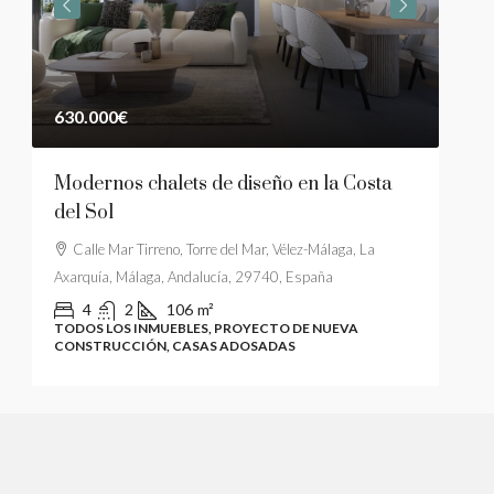
630.000€
449
Modernos chalets de diseño en la Costa
Cas
del Sol
4 do
mar
Calle Mar Tirreno, Torre del Mar, Vélez-Málaga, La
Axarquía, Málaga, Andalucía, 29740, España
29
4
2
106
m²
TODOS LOS INMUEBLES, PROYECTO DE NUEVA
TODO
CONSTRUCCIÓN, CASAS ADOSADAS
CON
OS