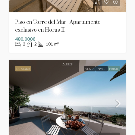
Piso en Torre del Mar | Apartamento
exclusivo en Horus II
480.000€
2
2
101
m²
DE MODA
VENTA
INVEST
PRIME