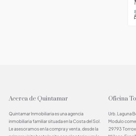
Acerca de Quintamar
Oficina T
Quintamar Inmobiliaria es una agencia
Urb. Laguna 
inmobiliaria familiar situada en la Costa del Sol.
Modulo comerc
Le asesoramos en la compra y venta, desde la
29793 Torro