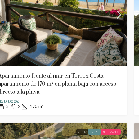
Apartamento frente al mar en Torrox Costa:
apartamento de 170 m² en planta baja con acceso
directo a la playa
850.000€
3
2
170
m²
VENTA
PRIME
RESERVADO