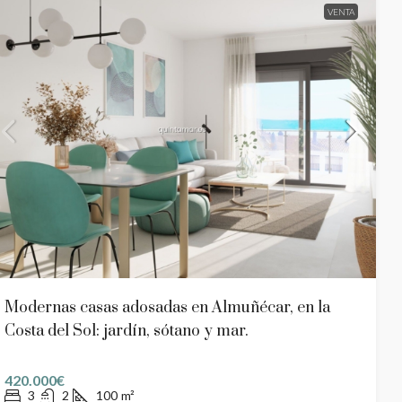
VENTA
Modernas casas adosadas en Almuñécar, en la
Costa del Sol: jardín, sótano y mar.
420.000€
3
2
100
m²