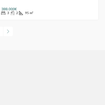
388.000€
3
2
95
m²