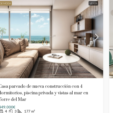
DE MODA
VENTA
Casa pareado de nueva construcción con 4
dormitorios, piscina privada y vistas al mar en
Torre del Mar
449.000€
4
3
177
m²