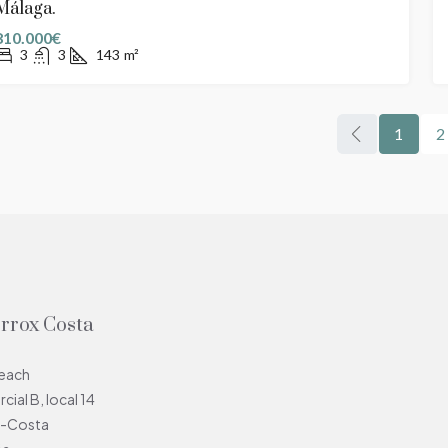
Málaga.
810.000€
3
3
143
m²
1
2
orrox Costa
Beach
ial B, local 14
x-Costa