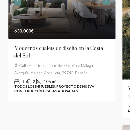
630.000€
449
Modernos chalets de diseño en la Costa
Cas
del Sol
4 do
mar
Calle Mar Tirreno, Torre del Mar, Vélez-Málaga, La
Axarquía, Málaga, Andalucía, 29740, España
29
4
2
106
m²
TODOS LOS INMUEBLES, PROYECTO DE NUEVA
TODO
CONSTRUCCIÓN, CASAS ADOSADAS
CON
OS